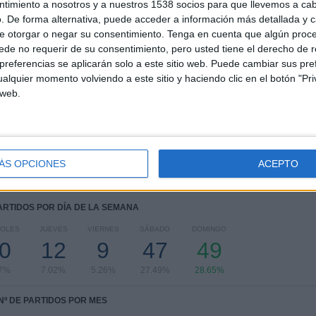
5
7
48
ntimiento a nosotros y a nuestros 1538 socios para que llevemos a ca
. De forma alternativa, puede acceder a información más detallada y 
COMPETICIONES
VS São Paulo
RIVALES
e otorgar o negar su consentimiento.
Tenga en cuenta que algún proc
de no requerir de su consentimiento, pero usted tiene el derecho de r
RANKING POR COMPETICIONES
referencias se aplicarán solo a este sitio web. Puede cambiar sus pref
alquier momento volviendo a este sitio y haciendo clic en el botón "Pri
Serie A Brasil
102 (59.65%)
 web.
Serie B Brasil
65 (38.01%)
Copa do Brasil
2 (1.17%)
Campeonato Gaúcho
1 (0.58%)
Amistoso
1 (0.58%)
ÁS OPCIONES
ACEPTO
Ver ranking completo
PARTIDOS POR DÍA DE LA SEMANA
COLES
JUEVES
VIERNES
SÁBADO
DOMINGO
0
12
9
47
49
.7%
7.02%
5.26%
27.49%
28.65%
Nº DE PARTIDOS POR MES