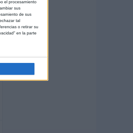
bo el procesamiento
cambiar sus
esamiento de sus
echazar tal
erencias o retirar su
vacidad" en la parte