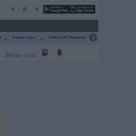
a
Francia Ligue 1
CONCACAF Champions Cup
Liga CONCACAF