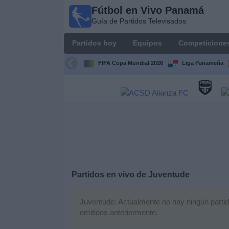
Fútbol en Vivo Panamá
Fútbol
Guía de Partidos Televisados
en Vivo
Panamá
Partidos hoy
Equipos
Competicione
Guía de
Partidos
FIFA Copa Mundial 2026
Liga Panameña
Televisados
Partidos
hoy
Equipos
Competiciones
Partidos en vivo de
Juventude
Canales
TV
Juventude: Actualmente no hay ningún partido
emitidos anteriormente.
Otros