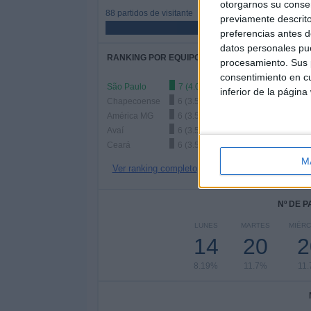
otorgarnos su conse
88 partidos de visitante
previamente descrito
51.46%
preferencias antes d
datos personales pue
RANKING POR EQUIPOS
procesamiento. Sus p
consentimiento en cu
São Paulo
7 (4.09%)
inferior de la página
Chapecoense
6 (3.51%)
América MG
6 (3.51%)
Avaí
6 (3.51%)
Ceará
6 (3.51%)
M
Ver ranking completo
Nº DE 
LUNES
MARTES
MIÉR
14
20
2
8.19%
11.7%
11