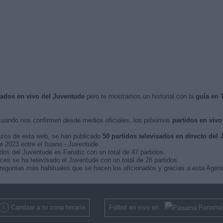
isados en vivo del Juventude
pero te mostramos un historial con la
guía en 
uando nos confirmen desde medios oficiales, los próximos
partidos en vivo
nzos de esta web, se han publicado
50 partidos televisados en directo del
de 2023 entre el Ituano - Juventude.
dos del Juventude es Fanatiz con un total de 47 partidos.
ces se ha televisado el Juventude con un total de 28 partidos.
reguntas más habituales que se hacen los aficionados y gracias a esta Agend
Cambiar a tu zona horaria
Fútbol en vivo en
Panamá