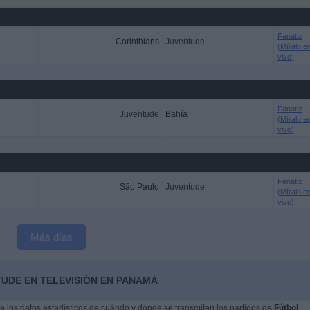
Fanatiz
Corinthians
Juventude
(Míralo e
vivo)
Fanatiz
Juventude
Bahía
(Míralo e
vivo)
Fanatiz
São Paulo
Juventude
(Míralo e
vivo)
Más días
TUDE EN TELEVISIÓN EN PANAMÁ
 los datos estadísticos de cuándo y dónde se transmiten los partidos de
Fútbol