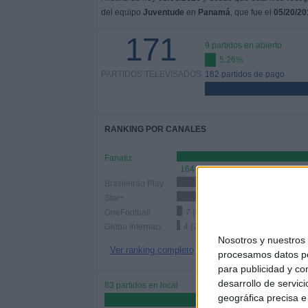
del equipo
Juventude
en
Panamá
, que fue el
05/20/20
171
9 partidos en abierto
5.26%
PARTIDOS TELEVISADOS
162 partidos de pago
RANKING POR CANALES
Fanatiz
164 (95.91%)
Brasileirão Play
59 (34.5%)
Star+
57 (33.33%)
OneFootball
7 (4.09%)
Globo Internacional
4 (2.34%)
Nosotros y nuestro
Ver ranking completo
procesamos datos per
para publicidad y co
desarrollo de servici
83 partidos en local
geográfica precisa e 
48.54%