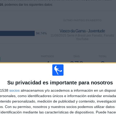
16
, podemos dar los siguientes datos:
ÚLTIMO PARTIDO EN ABIERTO
Vasco da Gama - Juventude
94.74%
11/08/2025 Serie A Brasil por Fanatiz, Fanatiz
YouTube
PARTIDOS
DÍAS
TOTAL
4
270
9
CONSECUTIVOS
SIN PARTIDO
CANALES TV
DE PAGO
GRATUÍTO
Su privacidad es importante para nosotros
s 1538
socios
almacenamos y/o accedemos a información en un disposit
sonales, como identificadores únicos e información estándar enviada 
ntenido personalizado, medición de publicidad y contenido, investigaci
os.
Con su permiso, nosotros y nuestros socios podemos utilizar datos 
TOTAL
MÁXIMO
TOTAL
identificación mediante las características de dispositivos. Puede hacer