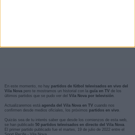
En este momento, no hay
partidos de fútbol televisados en vivo del
Vila Nova
pero te mostramos un historial con la
guía en TV
de los
últimos partidos que se pudo ver del
Vila Nova por televisión
.
Actualizaremos está
agenda del Vila Nova en TV
cuando nos
confirmen desde medios oficiales, los próximos
partidos en vivo
.
Quizás sea de tu interés saber que desde los comienzos de esta web,
se han publicado
50 partidos televisados en directo del Vila Nova
.
El primer partido publicado fue el martes, 19 de julio de 2022 entre el
Sport Recife - Vila Nova.