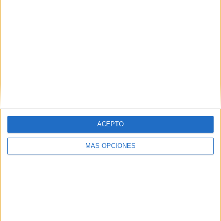
CRB
6 (5.88%)
Londrina
6 (5.88%)
Ponte Preta
6 (5.88%)
Sampaio Corrêa
5 (4.9%)
Guarani
5 (4.9%)
Ver ranking completo
RANKING POR COMPETICIONES
Serie B Brasil
102 (100%)
ACEPTO
Ver ranking completo
MÁS OPCIONES
Nº DE PARTIDOS POR DÍA DE LA SEMANA
LUNES
MARTES
MIÉRCOLES
JUEVES
VIERNES
8
18
7
7
22
7.84%
17.65%
6.86%
6.86%
21.57%