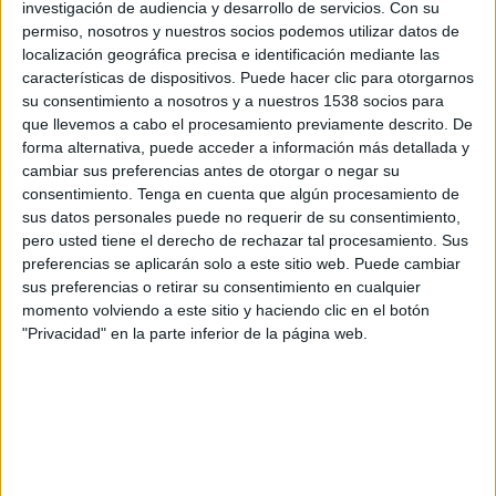
investigación de audiencia y desarrollo de servicios.
Con su
Ceará
permiso, nosotros y nuestros socios podemos utilizar datos de
Fanatiz (Míralo en vivo)
Brasileirão Play
localización geográfica precisa e identificación mediante las
características de dispositivos. Puede hacer clic para otorgarnos
Viernes, 11/10/2023
su consentimiento a nosotros y a nuestros 1538 socios para
que llevemos a cabo el procesamiento previamente descrito. De
16:00
Serie B Brasil
forma alternativa, puede acceder a información más detallada y
cambiar sus preferencias antes de otorgar o negar su
Vila Nova
consentimiento.
Tenga en cuenta que algún procesamiento de
Londrina
sus datos personales puede no requerir de su consentimiento,
Fanatiz (Míralo en vivo)
Brasileirão Play
pero usted tiene el derecho de rechazar tal procesamiento. Sus
preferencias se aplicarán solo a este sitio web. Puede cambiar
Domingo, 11/05/2023
sus preferencias o retirar su consentimiento en cualquier
momento volviendo a este sitio y haciendo clic en el botón
15:00
Serie B Brasil
"Privacidad" en la parte inferior de la página web.
Vitória
Vila Nova
Star+
Más días