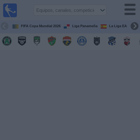
Fútbol
en Vivo
Panamá
FIFA Copa Mundial 2026
Liga Panameña
La Liga EA Sports
Guía de
Partidos
Televisados
Partidos
hoy
Equipos
Competiciones
Canales
TV
Otros