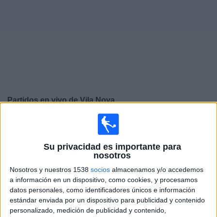
Deportes
Noticias
Widget
Partidos en vivo de
Vila Nova
×
Vila Nova: Actualmente no hay ningún partido en vivo
por TV. Puedes consultar el historial de partidos
Su privacidad es importante para
emitidos anteriormente.
nosotros
Nosotros y nuestros 1538
socios
almacenamos y/o accedemos
Sábado, 11/18/2023
a información en un dispositivo, como cookies, y procesamos
14:00
datos personales, como identificadores únicos e información
Serie B Brasil
estándar enviada por un dispositivo para publicidad y contenido
Vila Nova
personalizado, medición de publicidad y contenido,