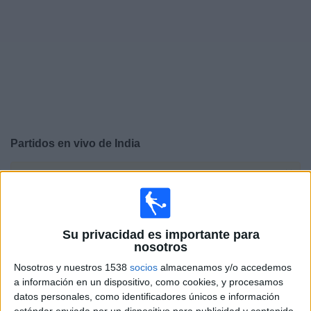
Deportes
Noticias
Widget
Partidos en vivo de
India
×
India: Actualmente no hay ningún partido en vivo por TV.
Puedes consultar el historial de partidos emitidos
anteriormente.
Su privacidad es importante para
nosotros
Miércoles, 04/15/2026
Nosotros y nuestros 1538
socios
almacenamos y/o accedemos
05:50
FIFA Women's Series
a información en un dispositivo, como cookies, y procesamos
datos personales, como identificadores únicos e información
India
estándar enviada por un dispositivo para publicidad y contenido