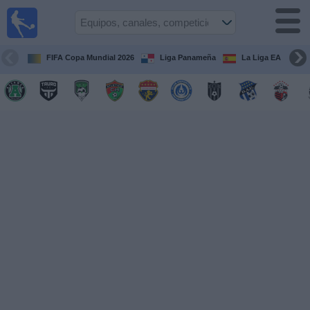
Fútbol
en Vivo
Panamá
FIFA Copa Mundial 2026
Liga Panameña
La Liga EA Sports
Guía de
Partidos
Televisados
Partidos
hoy
Equipos
Competiciones
Canales
TV
Otros