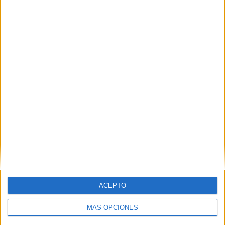
57.14%
TOTAL
MÁXIMO
TOTAL
9
2
17
COMPETICIONES
VS Japón
RIVALES
RANKING POR EQUIPOS
Japón
2 (9.52%)
Indonesia
2 (9.52%)
Irán
2 (9.52%)
China Taipéi
2 (9.52%)
Australia
1 (4.76%)
Ver ranking completo
RANKING POR COMPETICIONES
ACEPTO
AFC Copa Asia Sub-17
5 (23.81%)
AFC Copa Asia
3 (14.29%)
MÁS OPCIONES
Kings World Cup Nations
3 (14.29%)