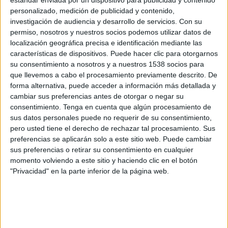
Malaui
personalizado, medición de publicidad y contenido,
DAZN App Gratis (Ver gratis)
DAZN (Míralo en vivo)
investigación de audiencia y desarrollo de servicios.
Con su
permiso, nosotros y nuestros socios podemos utilizar datos de
localización geográfica precisa e identificación mediante las
Sábado, 04/11/2026
características de dispositivos. Puede hacer clic para otorgarnos
09:50
FIFA Women's Series
su consentimiento a nosotros y a nuestros 1538 socios para
que llevemos a cabo el procesamiento previamente descrito. De
Kenia
forma alternativa, puede acceder a información más detallada y
India
cambiar sus preferencias antes de otorgar o negar su
FIFA+
DAZN App Gratis (Ver gratis)
consentimiento.
Tenga en cuenta que algún procesamiento de
sus datos personales puede no requerir de su consentimiento,
DAZN (Míralo en vivo)
pero usted tiene el derecho de rechazar tal procesamiento. Sus
preferencias se aplicarán solo a este sitio web. Puede cambiar
Martes, 03/10/2026
sus preferencias o retirar su consentimiento en cualquier
03:00
momento volviendo a este sitio y haciendo clic en el botón
AFC Copa Asia Femenina
"Privacidad" en la parte inferior de la página web.
India
China Taipéi
OneFootball
AFC Asian Cup YouTube