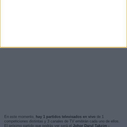
En este momento,
hay 1 partidos televisados en vivo
de 1
competiciones distintas y 3 canales de TV emitirán cada uno de ellos.
El próximo partido que podrás ver será el
Johor Darul Takzim -