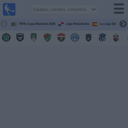
Fútbol
en Vivo
Panamá
FIFA Copa Mundial 2026
Liga Panameña
La Liga EA Sports
Guía de
Partidos
Televisados
Partidos
hoy
Equipos
Competiciones
Canales
TV
Otros