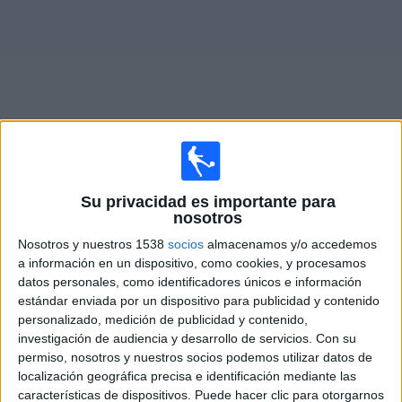
Deportes
Noticias
Widget
Partidos en vivo de
Johor Darul Takzim
Su privacidad es importante para
nosotros
Martes, 08/11/2026
Nosotros y nuestros 1538
socios
almacenamos y/o accedemos
07:00
Amistoso
a información en un dispositivo, como cookies, y procesamos
datos personales, como identificadores únicos e información
Johor Darul Takzim
estándar enviada por un dispositivo para publicidad y contenido
Chelsea
personalizado, medición de publicidad y contenido,
Clarosports.com
Claro Sports YouTube
Pluto TV
investigación de audiencia y desarrollo de servicios.
Con su
permiso, nosotros y nuestros socios podemos utilizar datos de
localización geográfica precisa e identificación mediante las
DATOS ESTADÍSTICOS DEL EQUIPO JOHOR DARUL
características de dispositivos. Puede hacer clic para otorgarnos