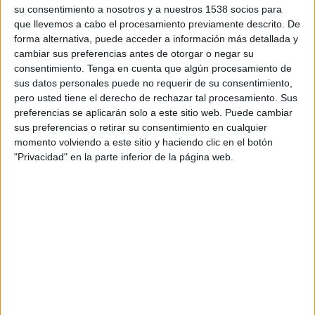
TAKZIM EN TELEVISIÓN EN PANAMÁ
su consentimiento a nosotros y a nuestros 1538 socios para
que llevemos a cabo el procesamiento previamente descrito. De
A fecha de hoy
08/05/2026
y desde que esta web recoge los datos
forma alternativa, puede acceder a información más detallada y
estadísticos de cuándo y dónde se transmiten los partidos de
Fútbol
del
cambiar sus preferencias antes de otorgar o negar su
equipo
Johor Darul Takzim
en
Panamá
, que fue el
06/22/2021
, podemos
consentimiento.
Tenga en cuenta que algún procesamiento de
dar los siguientes datos:
sus datos personales puede no requerir de su consentimiento,
pero usted tiene el derecho de rechazar tal procesamiento. Sus
31
preferencias se aplicarán solo a este sitio web. Puede cambiar
sus preferencias o retirar su consentimiento en cualquier
momento volviendo a este sitio y haciendo clic en el botón
PARTIDOS TELEVISADOS
"Privacidad" en la parte inferior de la página web.
6 partidos en abierto
19.35%
25 partidos de pago
80.65%
ÚLTIMO PARTIDO EN ABIERTO
Johor Darul Takzim - Buriram United
12/03/2024 AFC Champions League Elite por OneFootball
RANKING POR CANALES