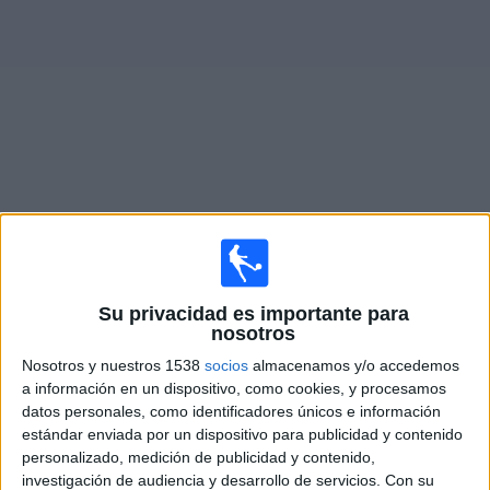
Deportes
Noticias
Widget
Partidos en vivo de
Club Guaraní
×
Club Guaraní: Actualmente no hay ningún partido en
vivo por TV. Puedes consultar el historial de partidos
Su privacidad es importante para
emitidos anteriormente.
nosotros
Nosotros y nuestros 1538
socios
almacenamos y/o accedemos
a información en un dispositivo, como cookies, y procesamos
Jueves, 02/26/2026
datos personales, como identificadores únicos e información
16:00
Copa Libertadores
estándar enviada por un dispositivo para publicidad y contenido
1a Fase
personalizado, medición de publicidad y contenido,
investigación de audiencia y desarrollo de servicios.
Con su