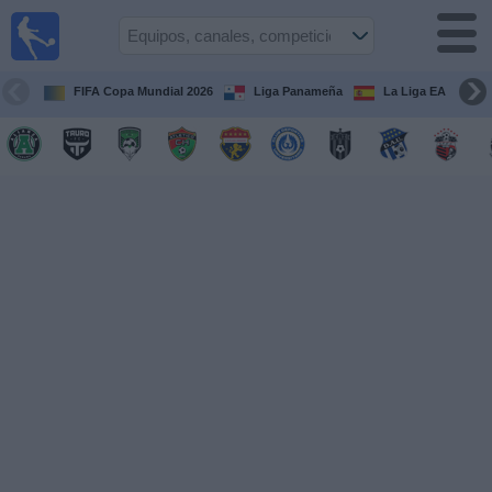
Fútbol
en Vivo
Panamá
FIFA Copa Mundial 2026
Liga Panameña
La Liga EA Sports
Guía de
Partidos
Televisados
Partidos
hoy
Equipos
Competiciones
Canales
TV
Otros