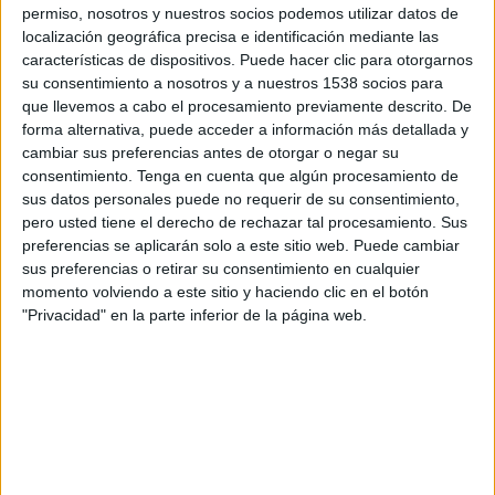
Club Guaraní
permiso, nosotros y nuestros socios podemos utilizar datos de
CA Juventud
localización geográfica precisa e identificación mediante las
características de dispositivos. Puede hacer clic para otorgarnos
Disney+ Premium
ESPN 2
su consentimiento a nosotros y a nuestros 1538 socios para
que llevemos a cabo el procesamiento previamente descrito. De
Jueves, 02/19/2026
forma alternativa, puede acceder a información más detallada y
cambiar sus preferencias antes de otorgar o negar su
16:00
Copa Libertadores
consentimiento.
Tenga en cuenta que algún procesamiento de
1a Fase
sus datos personales puede no requerir de su consentimiento,
CA Juventud
pero usted tiene el derecho de rechazar tal procesamiento. Sus
preferencias se aplicarán solo a este sitio web. Puede cambiar
Club Guaraní
sus preferencias o retirar su consentimiento en cualquier
Disney+ Premium
ESPN 4
momento volviendo a este sitio y haciendo clic en el botón
"Privacidad" en la parte inferior de la página web.
DATOS ESTADÍSTICOS DEL EQUIPO CLUB GUARANÍ EN
TELEVISIÓN EN PANAMÁ
A fecha de hoy
08/08/2026
y desde que esta web recoge los datos
estadísticos de cuándo y dónde se transmiten los partidos de
Fútbol
del
equipo
Club Guaraní
en
Panamá
, que fue el
02/25/2015
, podemos dar los
siguientes datos: