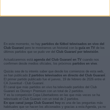
En este momento, no hay
partidos de fútbol televisados en vivo del
Club Guaraní
pero te mostramos un historial con la
guía en TV
de los
últimos partidos que se pudo ver del
Club Guaraní por televisión
.
Actualizaremos está
agenda del Club Guaraní en TV
cuando nos
confirmen desde medios oficiales, los próximos
partidos en vivo
.
Quizás sea de tu interés saber que desde los comienzos de esta web,
se han publicado
2 partidos televisados en directo del Club Guaraní
.
El primer partido publicado fue el jueves, 19 de febrero de 2026 entre el
CA Juventud - Club Guaraní.
El canal que más partidos en vivo ha televisado partidos del Club
Guaraní es Disney+ Premium con un total de 2 partidos.
Y es la competición Copa Libertadores en las que más veces se ha
televisado el Club Guaraní con un total de 2 partidos.
En que canal juega Club Guaraní hoy
es una de las preguntas más
habituales que se hacen los aficionados y gracias a esta Agenda, ya no