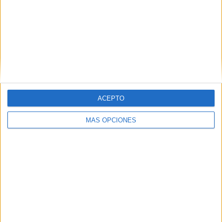
Ver ranking completo
RANKING POR COMPETICIONES
Copa Libertadores
15 (62.5%)
Copa Sudamericana
9 (37.5%)
Ver ranking completo
ACEPTO
Nº DE PARTIDOS POR DÍA DE LA SEMANA
MÁS OPCIONES
LUNES
MARTES
MIÉRCOLES
JUEVES
VIERNES
-
8
6
10
-
- %
33.33%
25%
41.67%
- %
SÁBADO
DOMINGO
-
-
- %
- %