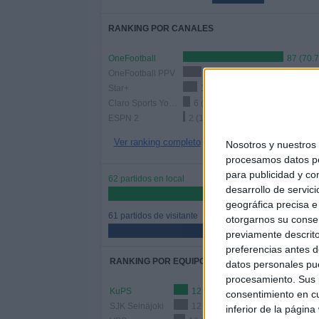
RANKING POR CANALES
OneFootball
87 (70.
OneFootball PPV
16 (13.01%)
Star+
12 (9.76%)
Claro Sports YouTube
6 (4.88%)
ESPN 2
2 (1.63%)
Ver ranking completo
Nosotros y nuestro
procesamos datos per
para publicidad y co
62 partidos en local
desarrollo de servici
50.41%
geográfica precisa e 
61 partidos de visitante
otorgarnos su conse
49.59%
previamente descrito
preferencias antes d
RANKING POR EQUIPOS
datos personales pue
procesamiento. Sus p
KuPS
12 (9.76%)
consentimiento en cu
SJK Seinäjoki
12 (9.76%)
inferior de la página