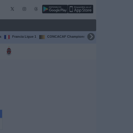
a
Francia Ligue 1
CONCACAF Champions Cup
Liga CONCACAF