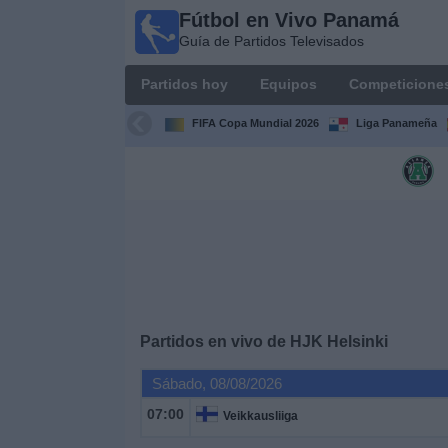
Fútbol en Vivo Panamá
Fútbol
Guía de Partidos Televisados
en Vivo
Panamá
Partidos hoy
Equipos
Competicione
Guía de
Partidos
FIFA Copa Mundial 2026
Liga Panameña
Televisados
Partidos
hoy
Equipos
Competiciones
Partidos en vivo de
HJK Helsinki
Canales
Sábado, 08/08/2026
TV
07:00
Veikkausliiga
Otros