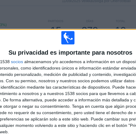
11/09/2025 Veikkausliiga por OneFootball
PARTIDOS
DÍAS
TOTAL
73%)
15
270
10
CONSECUTIVOS
SIN PARTIDO
CANALES TV
DE PAGO
GRATUÍTO
Su privacidad es importante para nosotros
s 1538
socios
almacenamos y/o accedemos a información en un disposit
sonales, como identificadores únicos e información estándar enviada 
ntenido personalizado, medición de publicidad y contenido, investigaci
TOTAL
MÁXIMO
TOTAL
os.
Con su permiso, nosotros y nuestros socios podemos utilizar datos 
4
12
30
identificación mediante las características de dispositivos. Puede hacer
ntimiento a nosotros y a nuestros 1538 socios para que llevemos a ca
COMPETICIONES
VS KuPS
RIVALES
. De forma alternativa, puede acceder a información más detallada y 
e otorgar o negar su consentimiento.
Tenga en cuenta que algún proc
RANKING POR COMPETICIONES
de no requerir de su consentimiento, pero usted tiene el derecho de r
referencias se aplicarán solo a este sitio web. Puede cambiar sus pref
Veikkausliiga
100 (81.3%)
alquier momento volviendo a este sitio y haciendo clic en el botón "Pri
Conference League
14 (11.38%)
 web.