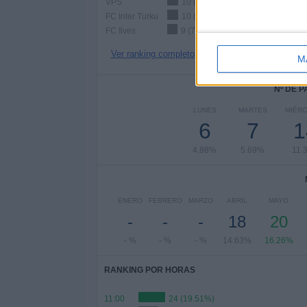
VPS
10 (8.13%)
FC Inter Turku
10 (8.13%)
FC Ilves
9 (7.32%)
Ver ranking completo
M
Nº DE 
LUNES
MARTES
MIÉR
6
7
1
4.88%
5.69%
11.
ENERO
FEBRERO
MARZO
ABRIL
MAYO
-
-
-
18
20
- %
- %
- %
14.63%
16.26%
RANKING POR HORAS
11:00
24 (19.51%)