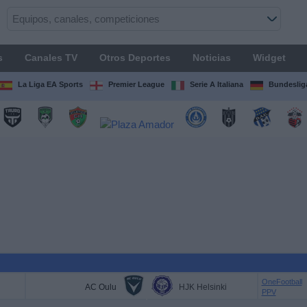
s
Canales TV
Otros Deportes
Noticias
Widget
La Liga EA Sports
Premier League
Serie A Italiana
Bundeslig
OneFootball
AC Oulu
HJK Helsinki
PPV