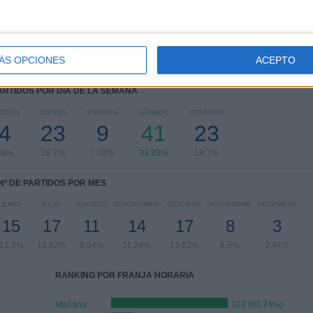
Europa League
7 (5.69%)
Champions League
2 (1.63%)
Ver ranking completo
ÁS OPCIONES
ACEPTO
PARTIDOS POR DÍA DE LA SEMANA
COLES
JUEVES
VIERNES
SÁBADO
DOMINGO
4
23
9
41
23
38%
18.7%
7.32%
33.33%
18.7%
Nº DE PARTIDOS POR MES
JUNIO
JULIO
AGOSTO
SEPTIEMBRE
OCTUBRE
NOVIEMBRE
DICIEMBRE
15
17
11
14
17
8
3
12.2%
13.82%
8.94%
11.38%
13.82%
6.5%
2.44%
RANKING POR FRANJA HORARIA
Mañana
103 (83.74%)