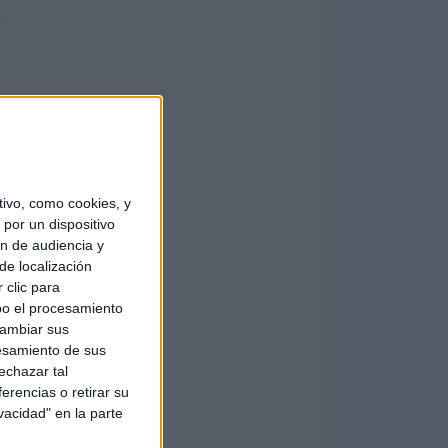
ivo, como cookies, y
por un dispositivo
ón de audiencia y
de localización
 clic para
bo el procesamiento
cambiar sus
esamiento de sus
echazar tal
erencias o retirar su
vacidad" en la parte