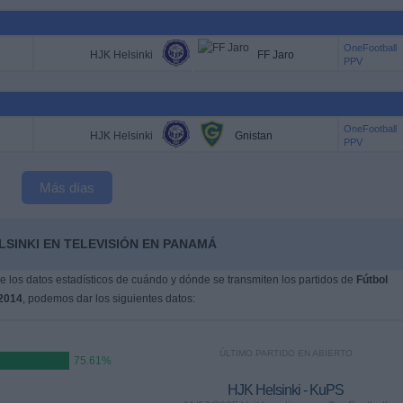
OneFootball
HJK Helsinki
FF Jaro
PPV
OneFootball
HJK Helsinki
Gnistan
PPV
Más días
LSINKI EN TELEVISIÓN EN PANAMÁ
 los datos estadísticos de cuándo y dónde se transmiten los partidos de
Fútbol
/2014
, podemos dar los siguientes datos:
ÚLTIMO PARTIDO EN ABIERTO
75.61%
HJK Helsinki - KuPS