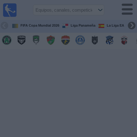
Fútbol
en Vivo
Panamá
FIFA Copa Mundial 2026
Liga Panameña
La Liga EA Sports
Guía de
Partidos
Televisados
Partidos
hoy
Equipos
Competiciones
Canales
TV
Otros