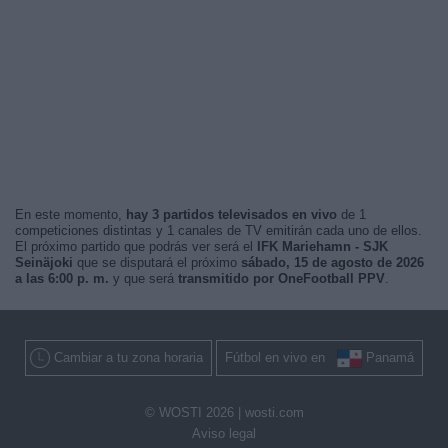
En este momento,
hay 3 partidos televisados en vivo
de 1
competiciones distintas y 1 canales de TV emitirán cada uno de ellos.
El próximo partido que podrás ver será el
IFK Mariehamn - SJK
Seinäjoki
que se disputará el próximo
sábado, 15 de agosto de 2026
a las 6:00 p. m.
y que será
transmitido por OneFootball PPV
.
Cambiar a tu zona horaria
Fútbol en vivo en
Panamá
© WOSTI 2026 |
wosti.com
Aviso legal