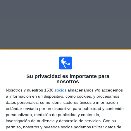
Deportes
Noticias
Widget
Partidos en vivo de
SJK Seinäjoki
Sábado, 08/15/2026
Su privacidad es importante para
nosotros
11:00
Veikkausliiga
Nosotros y nuestros 1538
socios
almacenamos y/o accedemos
IFK Mariehamn
a información en un dispositivo, como cookies, y procesamos
SJK Seinäjoki
datos personales, como identificadores únicos e información
estándar enviada por un dispositivo para publicidad y contenido
OneFootball PPV
personalizado, medición de publicidad y contenido,
investigación de audiencia y desarrollo de servicios.
Con su
Viernes, 08/21/2026
permiso, nosotros y nuestros socios podemos utilizar datos de