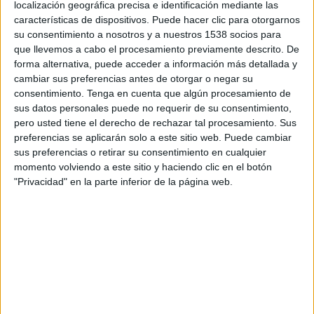
localización geográfica precisa e identificación mediante las
11:00
Veikkausliiga
características de dispositivos. Puede hacer clic para otorgarnos
su consentimiento a nosotros y a nuestros 1538 socios para
SJK Seinäjoki
que llevemos a cabo el procesamiento previamente descrito. De
Lahti FC
forma alternativa, puede acceder a información más detallada y
OneFootball PPV
cambiar sus preferencias antes de otorgar o negar su
consentimiento.
Tenga en cuenta que algún procesamiento de
sus datos personales puede no requerir de su consentimiento,
Lunes, 08/31/2026
pero usted tiene el derecho de rechazar tal procesamiento. Sus
11:00
Veikkausliiga
preferencias se aplicarán solo a este sitio web. Puede cambiar
sus preferencias o retirar su consentimiento en cualquier
AC Oulu
momento volviendo a este sitio y haciendo clic en el botón
SJK Seinäjoki
"Privacidad" en la parte inferior de la página web.
OneFootball PPV
DATOS ESTADÍSTICOS DEL EQUIPO SJK SEINÄJOKI EN
TELEVISIÓN EN PANAMÁ
A fecha de hoy
08/08/2026
y desde que esta web recoge los datos
estadísticos de cuándo y dónde se transmiten los partidos de
Fútbol
del