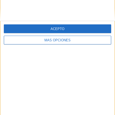
FC Inter Turku
10 (9.71%)
VPS
10 (9.71%)
Ver ranking completo
ACEPTO
RANKING POR COMPETICIONES
MÁS OPCIONES
Veikkausliiga
103 (100%)
Ver ranking completo
Nº DE PARTIDOS POR DÍA DE LA SEMANA
LUNES
MARTES
MIÉRCOLES
JUEVES
VIERNES
12
5
10
2
16
11.65%
4.85%
9.71%
1.94%
15.53%
SÁBADO
DOMINGO
40
18