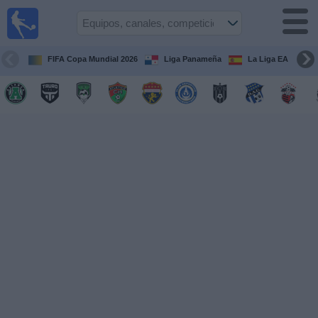
Fútbol
en Vivo
Panamá
FIFA Copa Mundial 2026
Liga Panameña
La Liga EA Sports
Guía de
Partidos
Televisados
Partidos
hoy
Equipos
Competiciones
Canales
TV
Otros