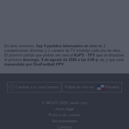
En este momento,
hay 4 partidos televisados en vivo
de 1
competiciones distintas y 1 canales de TV emitirán cada uno de ellos.
El próximo partido que podrás ver será el
KuPS - TPS
que se disputará
el próximo
domingo, 9 de agosto de 2026 a las 2:00 p. m.
y que será
transmitido por OneFootball PPV
.
Cambiar a tu zona horaria
Fútbol en vivo en
Panamá
© WOSTI 2026 |
wosti.com
Aviso legal
Política de cookies
Recomendados
Contacto