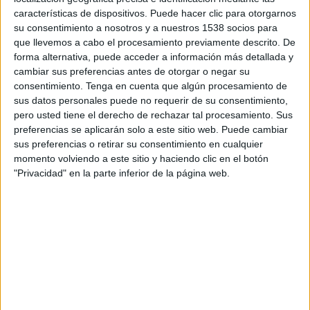
10:00
Veikkausliiga
características de dispositivos. Puede hacer clic para otorgarnos
su consentimiento a nosotros y a nuestros 1538 socios para
VPS
que llevemos a cabo el procesamiento previamente descrito. De
TPS
forma alternativa, puede acceder a información más detallada y
cambiar sus preferencias antes de otorgar o negar su
OneFootball PPV
consentimiento.
Tenga en cuenta que algún procesamiento de
sus datos personales puede no requerir de su consentimiento,
Sábado, 08/22/2026
pero usted tiene el derecho de rechazar tal procesamiento. Sus
preferencias se aplicarán solo a este sitio web. Puede cambiar
06:00
Veikkausliiga
sus preferencias o retirar su consentimiento en cualquier
TPS
momento volviendo a este sitio y haciendo clic en el botón
"Privacidad" en la parte inferior de la página web.
FC Inter Turku
OneFootball PPV
Más días
DATOS ESTADÍSTICOS DEL EQUIPO TPS EN TELEVISIÓN
EN PANAMÁ