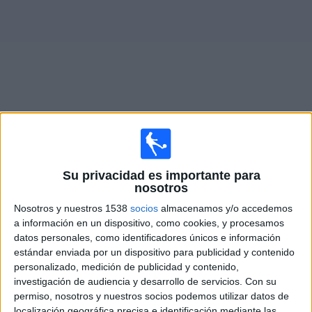
Deportes
Noticias
Widget
Partidos en vivo de
TPS
Partidos de hoy domingo, 08/09/2026
Su privacidad es importante para
nosotros
07:00
Veikkausliiga
Nosotros y nuestros 1538
socios
almacenamos y/o accedemos
a información en un dispositivo, como cookies, y procesamos
KuPS
datos personales, como identificadores únicos e información
TPS
estándar enviada por un dispositivo para publicidad y contenido
OneFootball PPV
personalizado, medición de publicidad y contenido,
investigación de audiencia y desarrollo de servicios.
Con su
permiso, nosotros y nuestros socios podemos utilizar datos de
Viernes, 08/14/2026
localización geográfica precisa e identificación mediante las