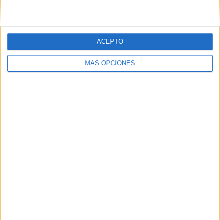
Ver ranking completo
RANKING POR COMPETICIONES
ACEPTO
Veikkausliiga
15 (100%)
MÁS OPCIONES
Ver ranking completo
Nº DE PARTIDOS POR DÍA DE LA SEMANA
LUNES
MARTES
MIÉRCOLES
JUEVES
VIERNES
1
1
1
-
1
6.67%
6.67%
6.67%
- %
6.67%
SÁBADO
DOMINGO
10
1
66.67%
6.67%
Nº DE PARTIDOS POR MES